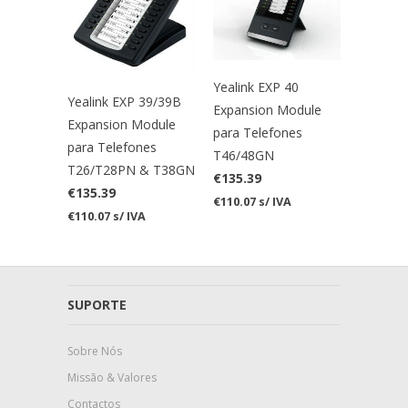
Yealink EXP 40
Yealink EXP 39/39B
Expansion Module
Expansion Module
para Telefones
para Telefones
T46/48GN
T26/T28PN & T38GN
€135.39
€135.39
€110.07 s/ IVA
€110.07 s/ IVA
SUPORTE
Sobre Nós
Missão & Valores
Contactos