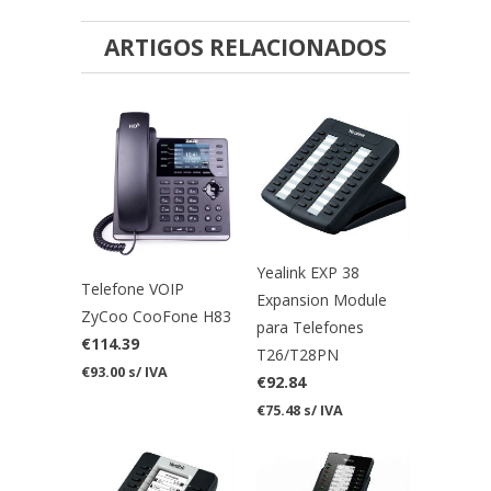
ARTIGOS RELACIONADOS
Yealink EXP 38
Telefone VOIP
Expansion Module
ZyCoo CooFone H83
para Telefones
€114.39
T26/T28PN
€93.00 s/ IVA
€92.84
€75.48 s/ IVA